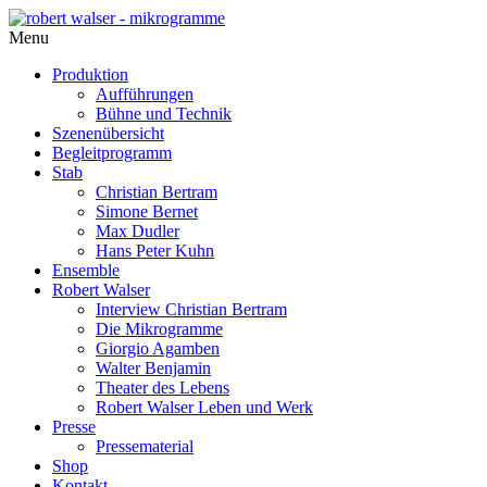
Menu
Produktion
Aufführungen
Bühne und Technik
Szenenübersicht
Begleitprogramm
Stab
Christian Bertram
Simone Bernet
Max Dudler
Hans Peter Kuhn
Ensemble
Robert Walser
Interview Christian Bertram
Die Mikrogramme
Giorgio Agamben
Walter Benjamin
Theater des Lebens
Robert Walser Leben und Werk
Presse
Pressematerial
Shop
Kontakt