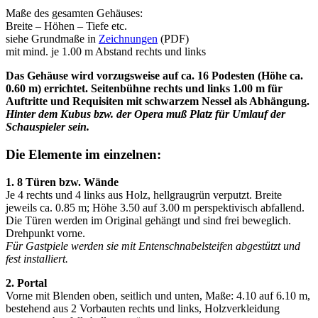
Maße des gesamten Gehäuses:
Breite – Höhen – Tiefe etc.
siehe Grundmaße in
Zeichnungen
(PDF)
mit mind. je 1.00 m Abstand rechts und links
Das Gehäuse wird vorzugsweise auf ca. 16 Podesten (Höhe ca.
0.60 m) errichtet. Seitenbühne rechts und links 1.00 m für
Auftritte und Requisiten mit schwarzem Nessel als Abhängung.
Hinter dem Kubus bzw. der Opera muß Platz für Umlauf der
Schauspieler sein.
Die Elemente im einzelnen:
1. 8 Türen bzw. Wände
Je 4 rechts und 4 links aus Holz, hellgraugrün verputzt. Breite
jeweils ca. 0.85 m; Höhe 3.50 auf 3.00 m perspektivisch abfallend.
Die Türen werden im Original gehängt und sind frei beweglich.
Drehpunkt vorne.
Für Gastpiele werden sie mit Entenschnabelsteifen abgestützt und
fest installiert.
2. Portal
Vorne mit Blenden oben, seitlich und unten, Maße: 4.10 auf 6.10 m,
bestehend aus 2 Vorbauten rechts und links, Holzverkleidung