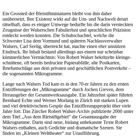
Ein Grossteil der Bleistiftminiaturen bleibt von ihm daher
unübersetzt. Ihre Existenz wirkt auf die Um- und Nachwelt derart
rätselhaft, dass es einiger Umwege bedurfte bis die darin versteckten
Zeugnisse der Walserschen Fabulierlust und sprachlichen Präzision
entdeckt werden konnten. Die Schuhschachtel, welche die
Schwester Lisa dem Vormund und späteren Nachlassverwalter
Walsers, Carl Seelig, überreicht hat, machte einen eher unnützen
Eindruck. Ihr Inhalt bestand allerdings aus einem nur scheinbar
kümmerlichen Vermächtnis: Von Robert Walser bekritzelte kleinge-
schnittene, oft bereits bedruckte Papierabfälle, alte Postkarten,
Briefumschläge aus dem privaten und geschäftlichen Postverkehr –
die sogenannten Mikrogramme.
Lange nach Walsers Tod kam es in den 70-er Jahren zu den ersten
Entzifferungen der „Mikrogramme“ durch Jochen Greven, dem
Herausgeber der Gesamtwerksausgabe. Ein Jahrzehnt später führten
Bernhard Echte und Werner Morlang in Zürich mit starken Lupen
und viel detektivischem Gespür das Entzifferungsprojekt über viele
Jahre fort. Das Zürcher Robert Walser-Archiv publizierte 2000 unter
dem Titel „Aus dem Bleistiftgebiet“ die Gesamtausgabe der
Mikrogramme. Darin sind neue, bislang unbekannte Texte Robert
Walsers enthalten, auch Gedichte und dramatische Szenen. Sie
finden im „Kleinen Welttheater“ zur Uraufführung.