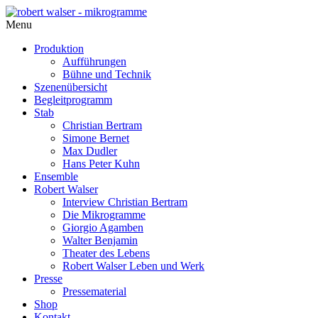
Menu
Produktion
Aufführungen
Bühne und Technik
Szenenübersicht
Begleitprogramm
Stab
Christian Bertram
Simone Bernet
Max Dudler
Hans Peter Kuhn
Ensemble
Robert Walser
Interview Christian Bertram
Die Mikrogramme
Giorgio Agamben
Walter Benjamin
Theater des Lebens
Robert Walser Leben und Werk
Presse
Pressematerial
Shop
Kontakt