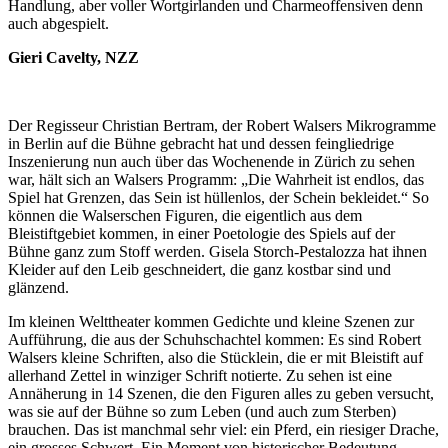
Handlung, aber voller Wortgirlanden und Charmeoffensiven denn
auch abgespielt.
Gieri Cavelty, NZZ
Der Regisseur Christian Bertram, der Robert Walsers Mikrogramme
in Berlin auf die Bühne gebracht hat und dessen feingliedrige
Inszenierung nun auch über das Wochenende in Zürich zu sehen
war, hält sich an Walsers Programm: „Die Wahrheit ist endlos, das
Spiel hat Grenzen, das Sein ist hüllenlos, der Schein bekleidet.“ So
können die Walserschen Figuren, die eigentlich aus dem
Bleistiftgebiet kommen, in einer Poetologie des Spiels auf der
Bühne ganz zum Stoff werden. Gisela Storch-Pestalozza hat ihnen
Kleider auf den Leib geschneidert, die ganz kostbar sind und
glänzend.
Im kleinen Welttheater kommen Gedichte und kleine Szenen zur
Aufführung, die aus der Schuhschachtel kommen: Es sind Robert
Walsers kleine Schriften, also die Stücklein, die er mit Bleistift auf
allerhand Zettel in winziger Schrift notierte. Zu sehen ist eine
Annäherung in 14 Szenen, die den Figuren alles zu geben versucht,
was sie auf der Bühne so zum Leben (und auch zum Sterben)
brauchen. Das ist manchmal sehr viel: ein Pferd, ein riesiger Drache,
ein grosses Schwert. Ein Moment von historischer Bedeutung.