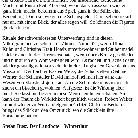
Macht und Einsamkeit. Aber erst, wenn das Grosse sich wieder
ganz klein macht, bekommt das Spiel, ganz in der Stille, eine
Bedeutung. Dann schweigen die Schauspieler. Dann sehen sie sich
nur an, mit einem Blick, der alles sagen will. So können die Figuren
glücklich sein.
Rituale der schwerelosesten Unterwerfung sind in diesen
Mikrogrammen zu sehen: im „Zimmer Num. 62“, wenn Tilmar
Kuhn und Christina Kraft Hotelzimmerbewohner und Stubenmädel
spielen; auch in der „Kreuzersonate“, wenn übers Kreuz geschieden
und nur durch ein Wort verbandelt wird. Es röchelt und lächelt dann
wieder gewaltig wild vor sich hin in der „Tragischen Geschichte aus
Missouri“. Der Lächler Kaspar Weiss, die Schaustellerin Sabine
Werner, der Schausteller David Imhoof nehmen hier ganz das
Wesen von Slapstickfiguren an. An die Schminke muss man sich
zuerst ein bisschen gewöhnen. Aufgesetzt ist die Wirkung aber
nicht. Sie lässt nur besser in diese Menschen hineinschauen. So
kann der Traum als Wirklichkeit begreiflich werden. Robert Walser
kommt wieder zu Wort auf eigenem Gebiet. Christian Bertram
bringt das Stück an den Ort zurück, wo die Stücklein ihre
Entstehung hatten.
Stefan Busz, Der Landbote – Winterthur