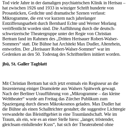
Tod viele Jahre in der damaligen psychiatrischen Klinik in Herisau –
hat zwischen 1926 und 1933 in winziger Schrift hunderte von
Prosastücken, Gedichte und dramatische Szenen verfasst:
Mikrogramme, die erst vor kurzem nach jahrelanger
Entzifferungsarbeit durch Bernhard Echte und Werner Morlang
veröffentlicht worden sind. Die Aufführung durch die deutsch-
schweizerische Theatergruppe unter der Regie von Christian
Bertram fand im Rahmen des „Dritten Herisauer Robert-Walser-
Sommers“ statt. Die Bühne hat Architekt Max Dudler, Altenrhein,
entworfen. Der „Herisauer Robert-Walser-Sommer“ war im
Gedenken an den 50. Todestag des Schriftstellers initiiert worden.
jbü, St. Galler Tagblatt
Mit Christian Bertram hat sich jetzt erstmals ein Regisseur an die
Inszenierung einiger Dramolette aus Walsers Spätwerk gewagt.
Nach der Berliner Uraufführung von „Mikrogramme – das kleine
Welttheater“ wurde am Freitag das Zürcher Publikum zum
Spaziergang durch diesen Mikrokosmos geladen. Max Dudler hat
die Bühne als einen Schalltrichter gestaltet; die suggestive Lichtregie
verwandelte das Bleistiftgebiet in eine Traumlandschaft. Wie im
Traum, als ein, wie es an einer Stelle hiess: „langer, tröstender,
gleichsam einlullender Kuss“, hat sich der Theaterabend ohne