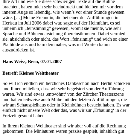
Ihre Art und wie Sie diese schwierigen Texte auf die Bühne
brachten, haben mich sehr beeindruckt und bleiben mir vor dem
inneren Auge so lebendig, wie wenn’s vor einer Stunde gewesen
wäre. […] Meine Freundin, die bei einer der Aufführungen in
Herisau im Juli 2006 dabei war, sagte auf der Heimfahrt, es sei
unheimlich „feinstimmig“ gewesen, womit sie meinte, wie sehr
Sprache und Bühnendarstellung übereinstimmten. Dabei vermied
sie, absichtlich oder nicht, das Wort „feinsinnig“ und wich so einer
Plattitüde aus und kam dem näher, was mit Worten kaum
auszudrücken ist.
Hans Weiss, Bern, 07.01.2007
Betreff: Kleines Welttheater
So will ich endlich ein herzliches Dankeschön nach Berlin schicken
und Ihnen mitteilen, dass wir sehr begeistert von der Aufführung
waren.
Wir sind etwas ‚entwöhnt‘ von der Zürcher Theaterszene
und hatten teilweise auch Mühe mit den letzten Aufführungen, die
wir am Schauspielhaus oder in Kleinbühnen besucht haben. Es war
einfach nicht unsere Welt oder das, was wir zur ‚Erbauung‘ in der
Freizeit gesucht haben.
In Ihrem Kleinen Welttheater sind wir aber voll auf die Rechnung
gekommen. Die Miniaturen waren präzise gespielt, inhaltlich gut