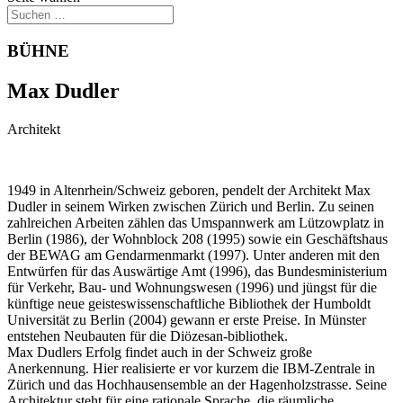
BÜHNE
Max Dudler
Architekt
1949 in Altenrhein/Schweiz geboren, pendelt der Architekt Max
Dudler in seinem Wirken zwischen Zürich und Berlin. Zu seinen
zahlreichen Arbeiten zählen das Umspannwerk am Lützowplatz in
Berlin (1986), der Wohnblock 208 (1995) sowie ein Geschäftshaus
der BEWAG am Gendarmenmarkt (1997). Unter anderen mit den
Entwürfen für das Auswärtige Amt (1996), das Bundesministerium
für Verkehr, Bau- und Wohnungswesen (1996) und jüngst für die
künftige neue geisteswissenschaftliche Bibliothek der Humboldt
Universität zu Berlin (2004) gewann er erste Preise. In Münster
entstehen Neubauten für die Diözesan-bibliothek.
Max Dudlers Erfolg findet auch in der Schweiz große
Anerkennung. Hier realisierte er vor kurzem die IBM-Zentrale in
Zürich und das Hochhausensemble an der Hagenholzstrasse. Seine
Architektur steht für eine rationale Sprache, die räumliche