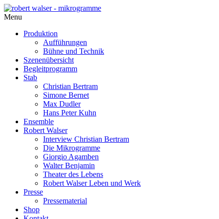
Menu
Produktion
Aufführungen
Bühne und Technik
Szenenübersicht
Begleitprogramm
Stab
Christian Bertram
Simone Bernet
Max Dudler
Hans Peter Kuhn
Ensemble
Robert Walser
Interview Christian Bertram
Die Mikrogramme
Giorgio Agamben
Walter Benjamin
Theater des Lebens
Robert Walser Leben und Werk
Presse
Pressematerial
Shop
Kontakt